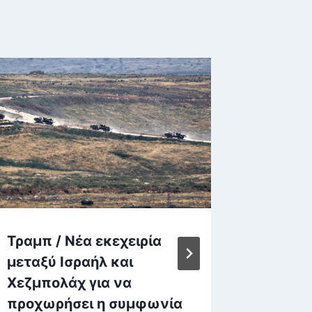
Τραμπ / Νέα εκεχειρία
Νέος Κ
μεταξύ Ισραήλ και
Χωροτα
Χεζμπολάχ για να
Πολεοδ
προχωρήσει η συμφωνία
χαοτικ