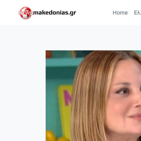
Skip
to
Home
Ελ
content