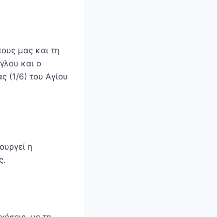
πους μας και τη
γλου και ο
 (1/6) του Αγίου
ουργεί η
ς.
χέσεις, με τη