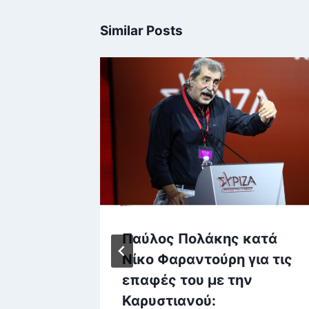
Similar Posts
Παύλος Πολάκης κατά
τούσε
Νίκο Φαραντούρη για τις
ου με
επαφές του με την
e στο
Καρυστιανού: