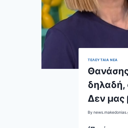
ΤΕΛΕΥΤΑΊΑ ΝΈΑ
Θανάσης
δηλαδή, 
Δεν μας 
By
news.makedonias.