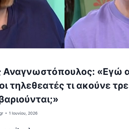
 Αναγνωστόπουλος: «Εγώ 
οι τηλεθεατές τι ακούνε τρε
βαριούνται;»
gr
1 Ιουνίου, 2026