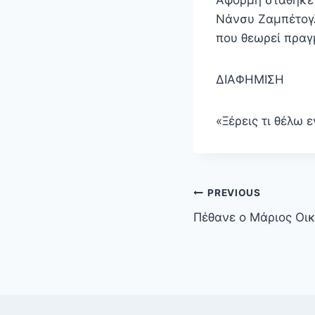
Νάνσυ Ζαμπέτογλ
που θεωρεί πραγ
ΔΙΑΦΗΜΙΣΗ
«Ξέρεις τι θέλω 
Πλοήγηση
PREVIOUS
άρθρων
Πέθανε ο Μάριος Οι