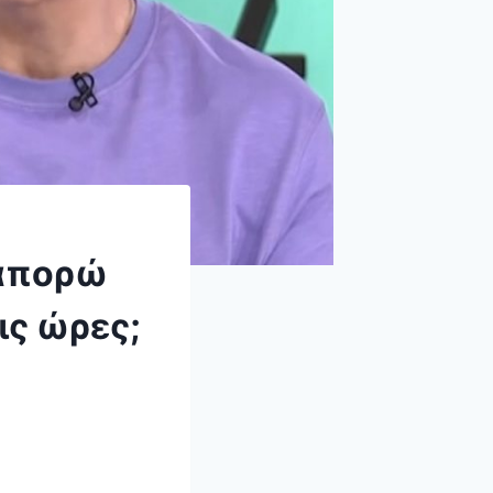
απορώ
ις ώρες;