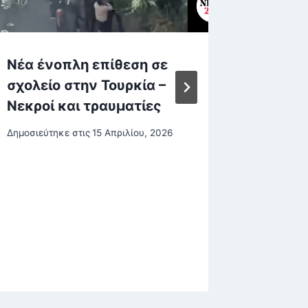
Νέα ένοπλη επίθεση σε
Τους π
σχολείο στην Τουρκία –
σήκωσε
Νεκροί και τραυματίες
Ανεμοσ
πανικό
Δημοσιεύτηκε στις
15 Απριλίου, 2026
παραλί
Δημοσιεύτη