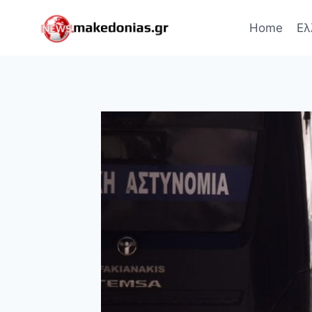
Skip
to
Home
Ελ
content