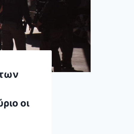
 των
ριο οι