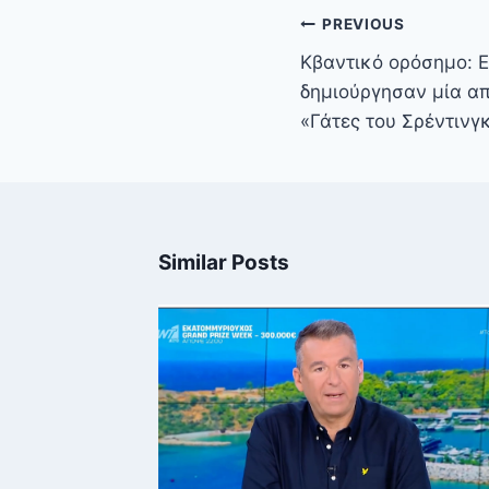
Πλοήγηση
PREVIOUS
άρθρων
Κβαντικό ορόσημο: 
δημιούργησαν μία απ
«Γάτες του Σρέντινγ
Similar Posts