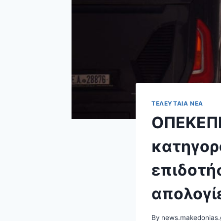
ΤΕΛΕΥΤΑΊΑ ΝΈΑ
ΟΠΕΚΕΠΕ:
κατηγορ
επιδοτήσ
απολογί
By
news.makedonias.