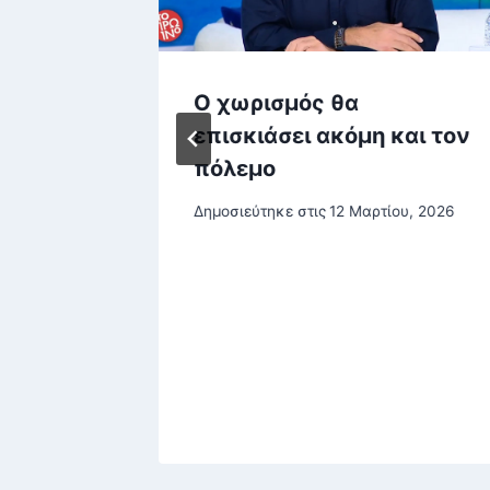
 την
Ο χωρισμός θα
ύ:
επισκιάσει ακόμη και τον
πόλεμο
ύνης,
Δημοσιεύτηκε στις
12 Μαρτίου, 2026
ταση –
η
έου