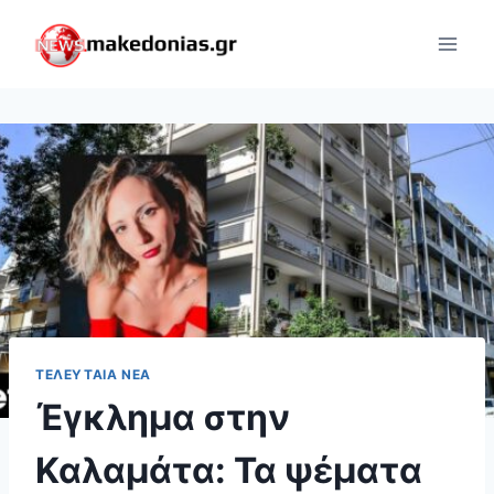
Skip
to
content
ΤΕΛΕΥΤΑΊΑ ΝΈΑ
Έγκλημα στην
Καλαμάτα: Τα ψέματα