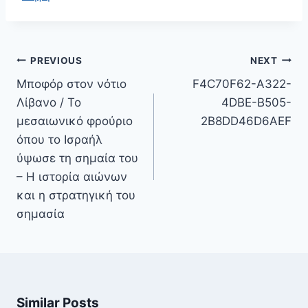
Πλοήγηση
PREVIOUS
NEXT
άρθρων
Μποφόρ στον νότιο
F4C70F62-A322-
Λίβανο / Το
4DBE-B505-
μεσαιωνικό φρούριο
2B8DD46D6AEF
όπου το Ισραήλ
ύψωσε τη σημαία του
– Η ιστορία αιώνων
και η στρατηγική του
σημασία
Similar Posts