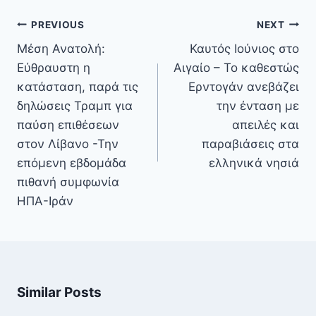
Πλοήγηση
PREVIOUS
NEXT
άρθρων
Μέση Ανατολή:
Καυτός Ιούνιος στο
Εύθραυστη η
Αιγαίο – Το καθεστώς
κατάσταση, παρά τις
Ερντογάν ανεβάζει
δηλώσεις Τραμπ για
την ένταση με
παύση επιθέσεων
απειλές και
στον Λίβανο -Την
παραβιάσεις στα
επόμενη εβδομάδα
ελληνικά νησιά
πιθανή συμφωνία
ΗΠΑ-Ιράν
Similar Posts