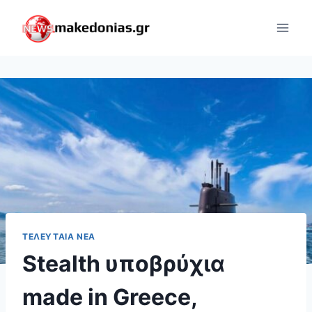
Skip
to
content
ΤΕΛΕΥΤΑΊΑ ΝΈΑ
Stealth υποβρύχια
made in Greece,