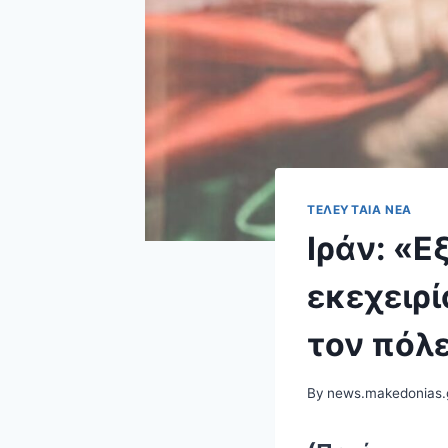
ΤΕΛΕΥΤΑΊΑ ΝΈΑ
Ιράν: «Ε
εκεχειρί
τον πόλε
By
news.makedonias.