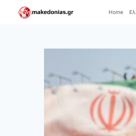
Skip
to
Home
Ελ
content