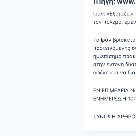
(Πηγή: www.
Ιράν: «Εξετάζει»
τον πόλεμο, εμεί
Το Ιράν βρίσκετα
προτεινόμενης σ
ημιεπίσημο πρακ
στην έντονη δυσπ
οφέλη και να δι
EN ΕΠΙΜΕΛΕΙΑ Νί
ΕΝΗΜΕΡΩΣΗ 10:31
ΣΥΝΟΨΗ ΑΡΘΡΟΥ 