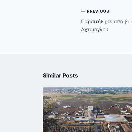
Πλοήγηση
PREVIOUS
άρθρων
Παραιτήθηκε από βο
Αχτσιόγλου
Similar Posts