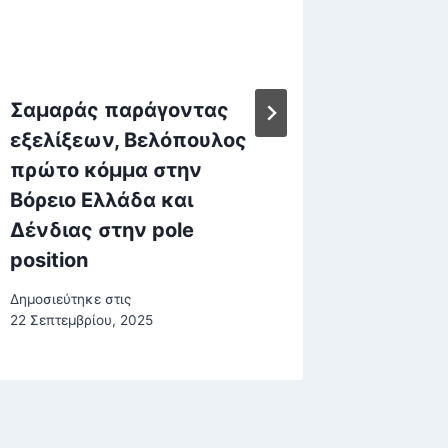
Σαμαράς παράγοντας
Πηνελό
εξελίξεων, Βελόπουλος
Χωρίς 
πρώτο κόμμα στην
κοντά 
Βόρειο Ελλάδα και
που τη
Δένδιας στην pole
μέρα δ
position
Δημοσιεύτη
Δημοσιεύτηκε στις
22 Σεπτεμβρίου, 2025