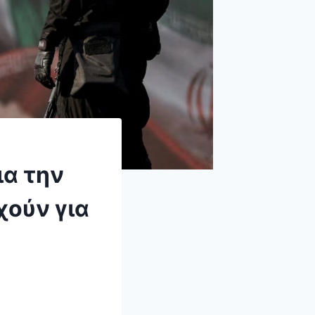
ια την
χούν για