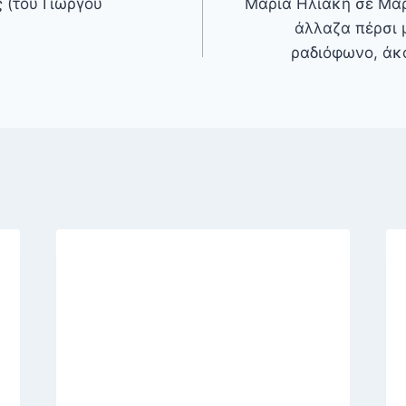
 (του Γιώργου
Μαρία Ηλιάκη σε Μα
άλλαζα πέρσι 
ραδιόφωνο, άκ