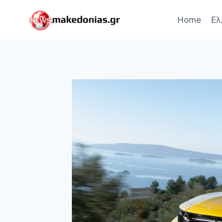
Skip
to
Home
Ελ
content