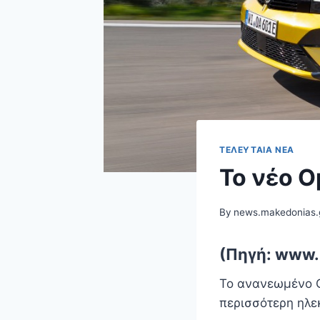
ΤΕΛΕΥΤΑΊΑ ΝΈΑ
Το νέο O
By
news.makedonias.
(Πηγή: www.
Το ανανεωμένο O
περισσότερη ηλε