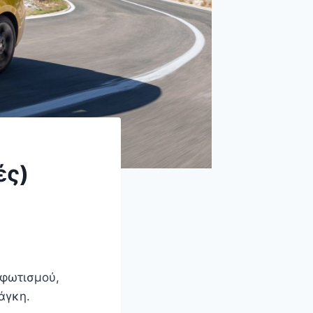
ές)
 φωτισμού,
άγκη.