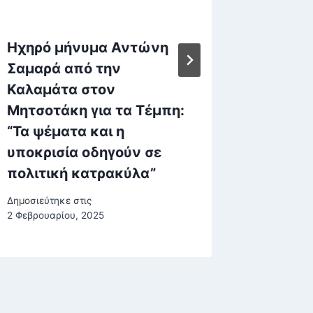
Ηχηρό μήνυμα Αντώνη
Greek 
Σαμαρά από την
τον Γι
Καλαμάτα στον
κατηγο
Μητσοτάκη για τα Τέμπη:
δολοφο
“Τα ψέματα και η
ξενοδο
υποκρισία οδηγούν σε
Αράχω
πολιτική κατρακύλα”
Δημοσιεύτη
Δημοσιεύτηκε στις
2 Φεβρουαρίου, 2025