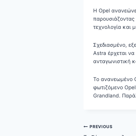
Η Opel ανανεώνε
παρουσιάζοντας 
τεχνολογία και 
Σχεδιασμένο, εξ
Astra έρχεται να
ανταγωνιστική κ
Το ανανεωμένο O
φωτιζόμενο Opel
Grandland. Παρά
Πλοήγηση
PREVIOUS
άρθρων