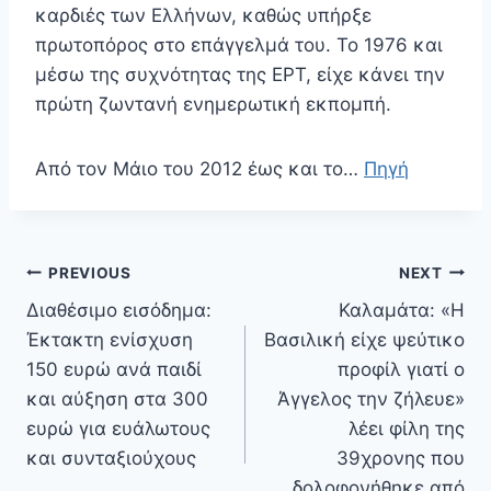
καρδιές των Ελλήνων, καθώς υπήρξε
πρωτοπόρος στο επάγγελμά του. Το 1976 και
μέσω της συχνότητας της ΕΡΤ, είχε κάνει την
πρώτη ζωντανή ενημερωτική εκπομπή.
Από τον Μάιο του 2012 έως και το…
Πηγή
Πλοήγηση
PREVIOUS
NEXT
άρθρων
Διαθέσιμο εισόδημα:
Καλαμάτα: «Η
Έκτακτη ενίσχυση
Βασιλική είχε ψεύτικο
150 ευρώ ανά παιδί
προφίλ γιατί ο
και αύξηση στα 300
Άγγελος την ζήλευε»
ευρώ για ευάλωτους
λέει φίλη της
και συνταξιούχους
39χρονης που
δολοφονήθηκε από