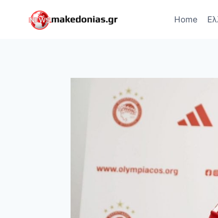
Skip
to
Home
Ελ
content