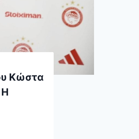
ου Κώστα
 Η