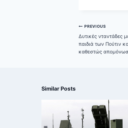
Πλοήγηση
PREVIOUS
άρθρων
Δυτικές νταντάδες 
παιδιά των Πούτιν κ
καθεστώς απομόνωσ
Similar Posts