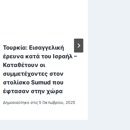
Τουρκία: Εισαγγελική
Μυρτώ 
έρευνα κατά του Ισραήλ –
ξανθιά
Καταθέτουν οι
χρόνια
συμμετέχοντες στον
κάνει…
στολίσκο Sumud που
Δημοσιεύτη
έφτασαν στην χώρα
Δημοσιεύτηκε στις
5 Οκτωβρίου, 2025