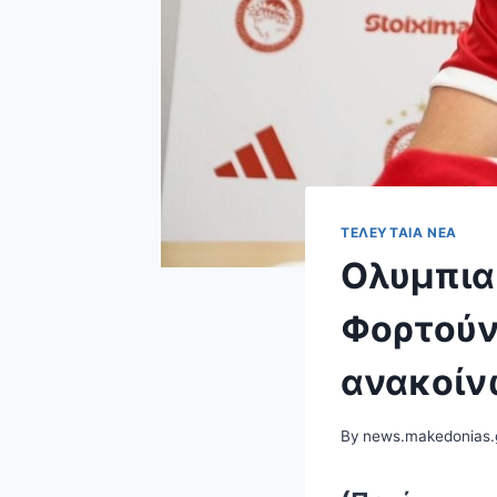
ΤΕΛΕΥΤΑΊΑ ΝΈΑ
Ολυμπια
Φορτούν
ανακοίν
By
news.makedonias.