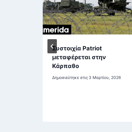
Συστοιχία Patriot
μεταφέρεται στην
ω από
Κάρπαθο
ής
Δημοσιεύτηκε στις
3 Μαρτίου, 2026
ρες
ρίου, 2025