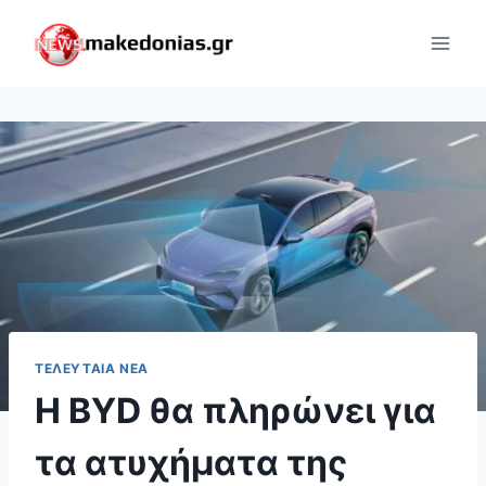
Skip
to
content
ΤΕΛΕΥΤΑΊΑ ΝΈΑ
Η BYD θα πληρώνει για
τα ατυχήματα της