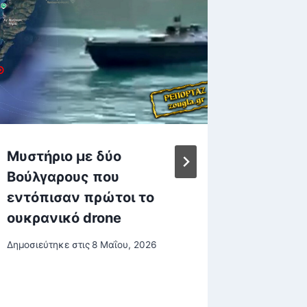
Μυστήριο με δύο
Προσω
Βούλγαρους που
κυκλοφ
εντόπισαν πρώτοι το
ρυθμίσ
ουκρανικό drone
Λαμίας
Δημοσιεύτηκε στις
8 Μαΐου, 2026
Δημοσιεύτη