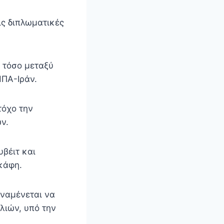
ις διπλωματικές
ς τόσο μεταξύ
ΗΠΑ-Ιράν.
τόχο την
ν.
βέιτ και
κάφη.
αναμένεται να
λιών, υπό την