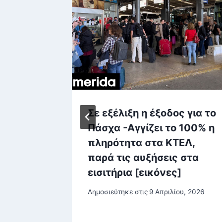
αι
Σε εξέλιξη η έξοδος για το
πίτηδες
Πάσχα -Αγγίζει το 100% η
 από
πληρότητα στα ΚΤΕΛ,
ο Ιράν
παρά τις αυξήσεις στα
εισιτήρια [εικόνες]
νά
Δημοσιεύτηκε στις
9 Απριλίου, 2026
υ, 2026