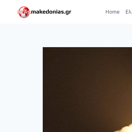
Skip
to
Home
Ελ
content