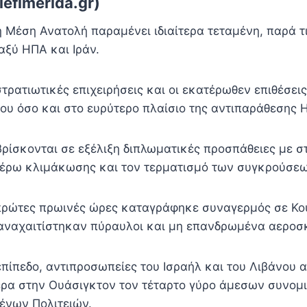
efimerida.gr)
 Μέση Ανατολή παραμένει ιδιαίτερα τεταμένη, παρά τ
αξύ ΗΠΑ και Ιράν.
στρατιωτικές επιχειρήσεις και οι εκατέρωθεν επιθέσει
νου όσο και στο ευρύτερο πλαίσιο της αντιπαράθεσης 
 βρίσκονται σε εξέλιξη διπλωματικές προσπάθειες με σ
έρω κλιμάκωσης και τον τερματισμό των συγκρούσεω
πρώτες πρωινές ώρες καταγράφηκε συναγερμός σε Κου
αναχαιτίστηκαν πύραυλοι και μη επανδρωμένα αεροσ
επίπεδο, αντιπροσωπείες του Ισραήλ και του Λιβάνου 
ρα στην Ουάσιγκτον τον τέταρτο γύρο άμεσων συνομι
ένων Πολιτειών.