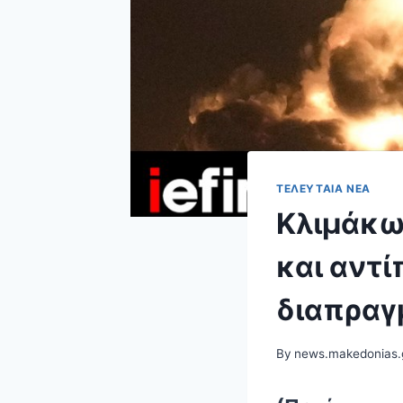
ΤΕΛΕΥΤΑΊΑ ΝΈΑ
Κλιμάκω
και αντί
διαπραγ
By
news.makedonias.