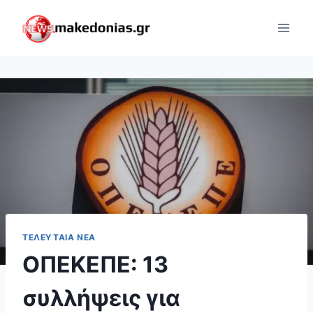
Skip
to
content
ΤΕΛΕΥΤΑΊΑ ΝΈΑ
ΟΠΕΚΕΠΕ: 13
συλλήψεις για