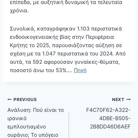
επίπεδα, με αυξητική δυναμική τα τελευταία
χρόνια.
Συνολικά, καταγράφηκαν 1.103 περιστατικά
ενδοοικογενειακής βίας στην Περιφέρεια
Κρήτης το 2025, παρουσιάζοντας αύξηση σε
σχέση με τα 1.047 περιστατικά του 2024. Από
αυτά, τα 592 αφορούσαν γυναίκες-θύματα,
ποσοστό άνω του 53%….
Πηγή
Πλοήγηση
PREVIOUS
NEXT
άρθρων
Ανάλυση: Πού είναι το
F4C70F62-A322-
ιρανικό
4DBE-B505-
εμπλουτισμένο
2B8DD46D6AEF
ουράνιο; Το υπόγειο