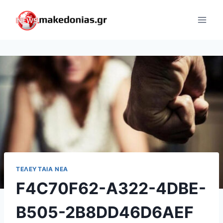
Skip
to
content
ΤΕΛΕΥΤΑΊΑ ΝΈΑ
F4C70F62-A322-4DBE-
B505-2B8DD46D6AEF