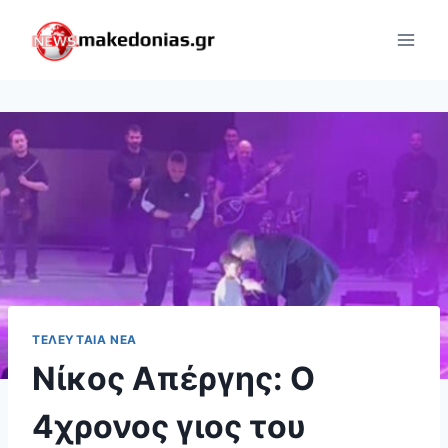
Skip
to
content
ΤΕΛΕΥΤΑΊΑ ΝΈΑ
Νίκος Απέργης: Ο
4χρονος γιος του