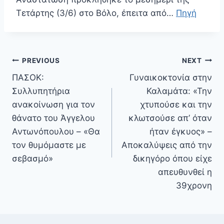
Τετάρτης (3/6) στο Βόλο, έπειτα από…
Πηγή
Πλοήγηση
PREVIOUS
NEXT
άρθρων
ΠΑΣΟΚ:
Γυναικοκτονία στην
Συλλυπητήρια
Καλαμάτα: «Την
ανακοίνωση για τον
χτυπούσε και την
θάνατο του Άγγελου
κλωτσούσε απ’ όταν
Αντωνόπουλου – «Θα
ήταν έγκυος» –
τον θυμόμαστε με
Αποκαλύψεις από την
σεβασμό»
δικηγόρο όπου είχε
απευθυνθεί η
39χρονη