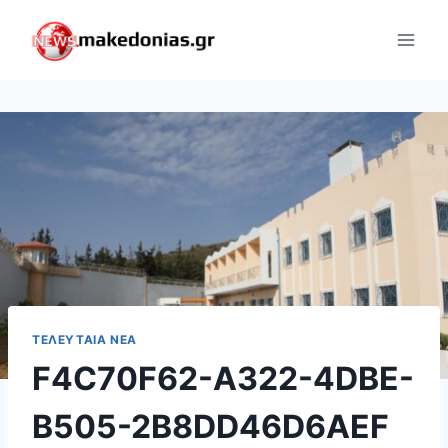
Skip
to
content
ΤΕΛΕΥΤΑΊΑ ΝΈΑ
F4C70F62-A322-4DBE-
B505-2B8DD46D6AEF