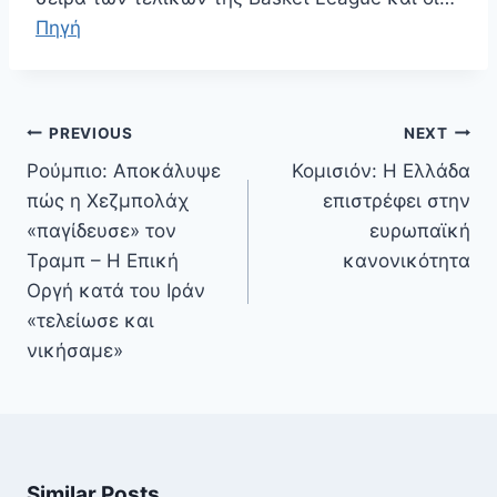
Πηγή
Πλοήγηση
PREVIOUS
NEXT
άρθρων
Ρούμπιο: Αποκάλυψε
Κομισιόν: Η Ελλάδα
πώς η Χεζμπολάχ
επιστρέφει στην
«παγίδευσε» τον
ευρωπαϊκή
Τραμπ – Η Επική
κανονικότητα
Οργή κατά του Ιράν
«τελείωσε και
νικήσαμε»
Similar Posts