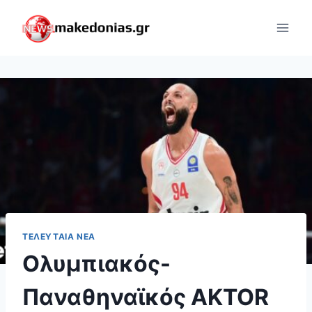
Skip
to
content
ΤΕΛΕΥΤΑΊΑ ΝΈΑ
Ολυμπιακός-
Παναθηναϊκός AKTOR