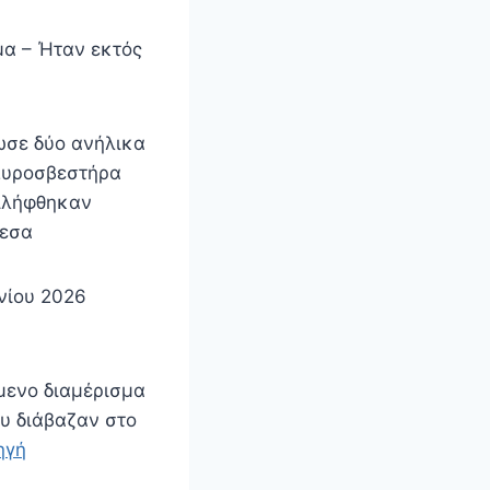
μα – Ήταν εκτός
ωσε δύο ανήλικα
 πυροσβεστήρα
τιλήφθηκαν
μεσα
νίου 2026
μενο διαμέρισμα
ου διάβαζαν στο
ηγή