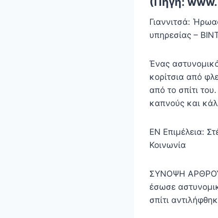
(Πηγή: www.
Γιαννιτσά: Ήρωα
υπηρεσίας – ΒΙΝ
Ένας αστυνομικό
κορίτσια από φλ
από το σπίτι του
καπνούς και κάλ
EN Επιμέλεια: Σ
Κοινωνία
ΣΥΝΟΨΗ ΑΡΘΡΟΥ Τ
έσωσε αστυνομικ
σπίτι αντιλήφθη