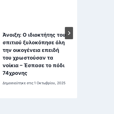
Άνοιξη: Ο ιδιοκτήτης του
Ξεκαρδ
σπιτιού ξυλοκόπησε όλη
τον ημ
την οικογένεια επειδή
Κρήτης
του χρωστούσαν τα
προβολ
νοίκια – Έσπασε το πόδι
ώρες
74χρονης
Δημοσιεύτη
Δημοσιεύτηκε στις
1 Οκτωβρίου, 2025