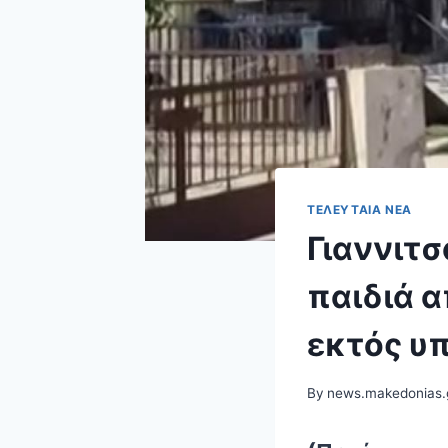
ΤΕΛΕΥΤΑΊΑ ΝΈΑ
Γιαννιτ
παιδιά 
εκτός υπ
By
news.makedonias.