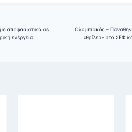
υμε αποφασιστικά σε
Ολυμπιακός – Παναθηνα
ρική ενέργεια
«θρίλερ» στο ΣΕΦ κα