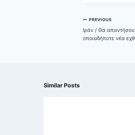
Πλοήγηση
PREVIOUS
άρθρων
Ιράν / Θα απαντήσο
οποιαδήποτε νέα εχθ
Similar Posts