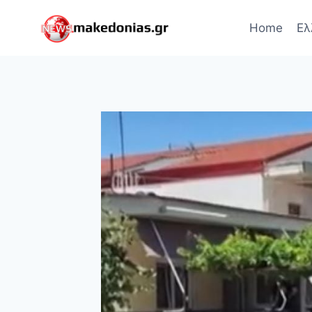
Skip
to
Home
Ελ
content