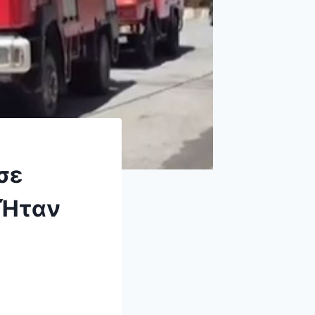
σε
 Ήταν