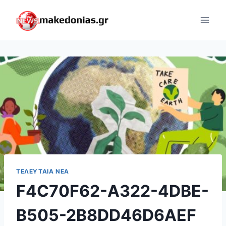
Skip
to
content
ΤΕΛΕΥΤΑΊΑ ΝΈΑ
F4C70F62-A322-4DBE-
B505-2B8DD46D6AEF