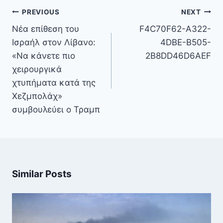
Πλοήγηση
PREVIOUS
NEXT
άρθρων
Νέα επίθεση του
F4C70F62-A322-
Ισραήλ στον Λίβανο:
4DBE-B505-
«Να κάνετε πιο
2B8DD46D6AEF
χειρουργικά
χτυπήματα κατά της
Χεζμπολάχ»
συμβουλεύει ο Τραμπ
Similar Posts