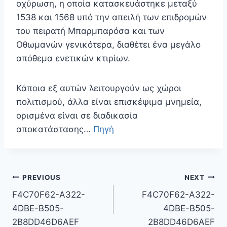
οχύρωση, η οποία κατασκευάστηκε μεταξύ
1538 και 1568 υπό την απειλή των επιδρομών
του πειρατή Μπαρμπαρόσα και των
Οθωμανών γενικότερα, διαθέτει ένα μεγάλο
απόθεμα ενετικών κτιρίων.
Κάποια εξ αυτών λειτουργούν ως χώροι
πολιτισμού, άλλα είναι επισκέψιμα μνημεία,
ορισμένα είναι σε διαδικασία
αποκατάστασης…
Πηγή
Πλοήγηση
PREVIOUS
NEXT
άρθρων
F4C70F62-A322-
F4C70F62-A322-
4DBE-B505-
4DBE-B505-
2B8DD46D6AEF
2B8DD46D6AEF