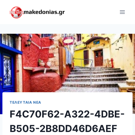
Skip
to
content
ΤΕΛΕΥΤΑΊΑ ΝΈΑ
F4C70F62-A322-4DBE-
B505-2B8DD46D6AEF