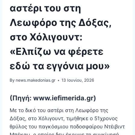
αστέρι του στη
Λεωφόρο της Δόξας,
στο Χόλιγουντ:
«Ελπίζω να φέρετε
εδώ τα εγγόνια μου»
By
news.makedonias.gr
13 Ιουνίου, 2026
(Πηγή: www.iefimerida.gr)
Με το δικό του αστέρι στη Λεωφόρο της
Δόξας, στο Χόλιγουντ, τιμήθηκε ο 51χρονος
θρύλος του παγκόσμιου ποδοσφαίρου Ντέιβιντ
Μπέκαμ, ο οποίος δεν έκρυψε τη συγκίνησή