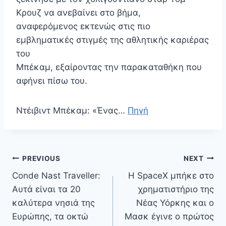
Κρουζ να ανεβαίνει στο βήμα,
αναφερόμενος εκτενώς στις πιο
εμβληματικές στιγμές της αθλητικής καριέρας
του
Μπέκαμ, εξαίροντας την παρακαταθήκη που
αφήνει πίσω του.
Ντέιβιντ Μπέκαμ: «Ένας…
Πηγή
Πλοήγηση
PREVIOUS
NEXT
άρθρων
Conde Nast Traveller:
Η SpaceX μπήκε στο
Αυτά είναι τα 20
χρηματιστήριο της
καλύτερα νησιά της
Νέας Υόρκης και ο
Ευρώπης, τα οκτώ
Μασκ έγινε ο πρώτος