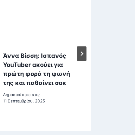
Άννα Βίσση: Ισπανός
Ιράν: «
YouTuber ακούει για
γήπεδο
πρώτη φορά τη φωνή
Είμαστε
της και παθαίνει σοκ
διπλωμ
πόλεμ
Δημοσιεύτηκε στις
11 Σεπτεμβρίου, 2025
Δημοσιεύτη