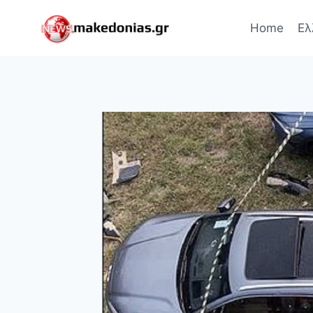
Skip
to
Home
Ελ
content