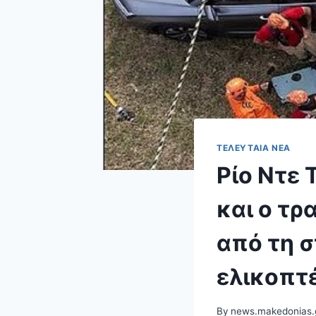
ΤΕΛΕΥΤΑΊΑ ΝΈΑ
Ρίο Ντε 
και ο τρ
από τη σ
ελικοπτ
By
news.makedonias.