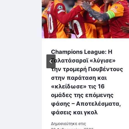
νταση
Champions League: Η
ην
Γαλατάσαραϊ «λύγισε»
τασης
την τρομερή Γιουβέντους
εχειρία
στην παράταση και
ν ΗΠΑ»
«κλείδωσε» τις 16
ομάδες της επόμενης
, 2026
φάσης – Αποτελέσματα,
φάσεις και γκολ
Δημοσιεύτηκε στις