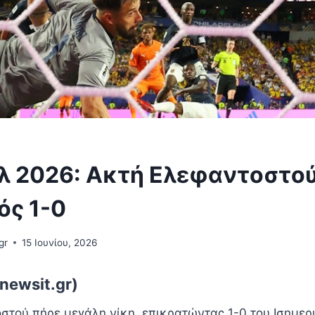
λ 2026: Ακτή Ελεφαντοστού
ός 1-0
gr
15 Ιουνίου, 2026
newsit.gr)
στού πήρε μεγάλη νίκη, επικρατώντας 1-0 του Ισημερι