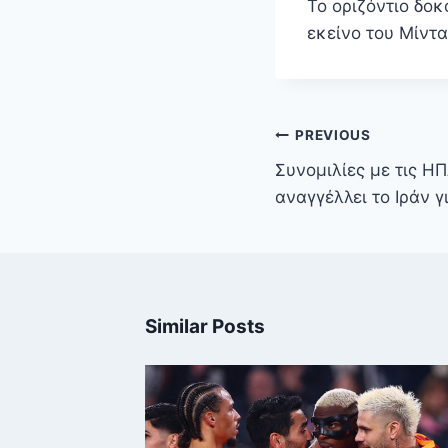
Το οριζόντιο δο
εκείνο του Μίν
Πλοήγηση
PREVIOUS
άρθρων
Συνομιλίες με τις Η
αναγγέλλει το Ιράν 
Similar Posts