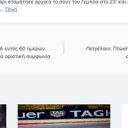
κάρι σταμάτησε αρχικά το σουτ του Γεμπόα στο 23′ κα
τα…
Πηγή
ΠΑ εντός 60 ημερών
Πετρέλαιο: Πτώση
για οριστική συμφωνία