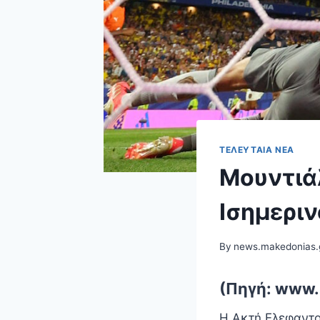
ΤΕΛΕΥΤΑΊΑ ΝΈΑ
Μουντιά
Ισημεριν
By
news.makedonias.
(Πηγή: www.
Η Ακτή Ελεφαντο