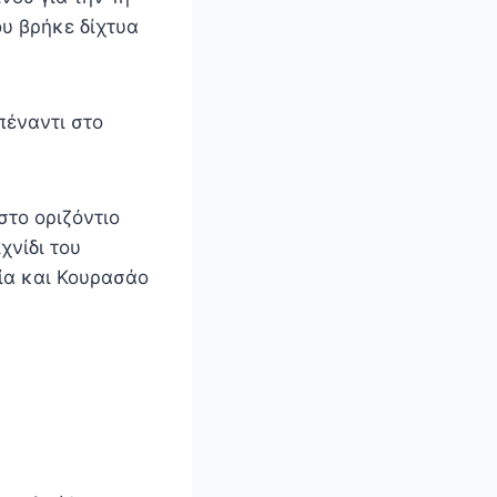
ου βρήκε δίχτυα
πέναντι στο
στο οριζόντιο
χνίδι του
ία και Κουρασάο