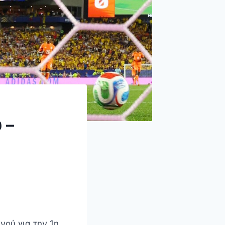
 –
νού για την 1η