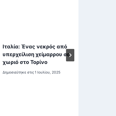
Ιταλία: Ένας νεκρός από
Σκάνδα
υπερχείλιση χείμαρρου σε
κονδύλ
χωριό στο Τορίνο
Τα δύο
που κό
Δημοσιεύτηκε στις
1 Ιουλίου, 2025
φορές 
Δημοσιεύτη