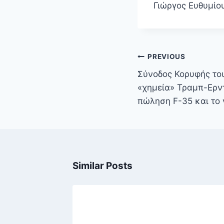
Γιώργος Ευθυμίου
Πλοήγηση
PREVIOUS
άρθρων
Σύνοδος Κορυφής το
«χημεία» Τραμπ-Ερντ
πώληση F-35 και το 
Similar Posts