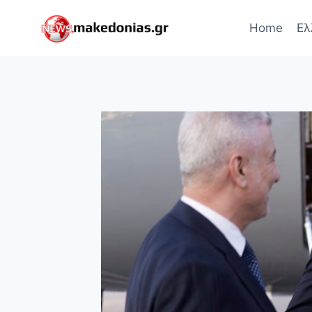
Skip
to
Home
Ελ
content