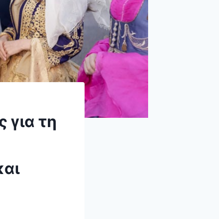
 για τη
και