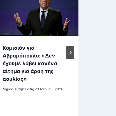
Κομισιόν για
Κάρπαθ
Αβραμόπουλο: «Δεν
ανάμεσ
έχουμε λάβει κανένα
ομορφό
αίτημα για άρση της
πλανήτ
ασυλίας»
Δημοσιεύτη
Δημοσιεύτηκε στις
23 Ιουνίου, 2026