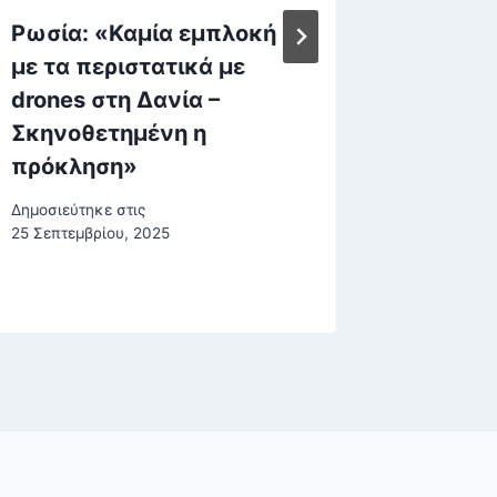
Ρωσία: «Καμία εμπλοκή
Οπτική
με τα περιστατικά με
Μόνο τ
drones στη Δανία –
ανθρώπ
Σκηνοθετημένη η
ξυλάκι
πρόκληση»
δευτερ
Δημοσιεύτηκε στις
Δημοσιεύτη
25 Σεπτεμβρίου, 2025