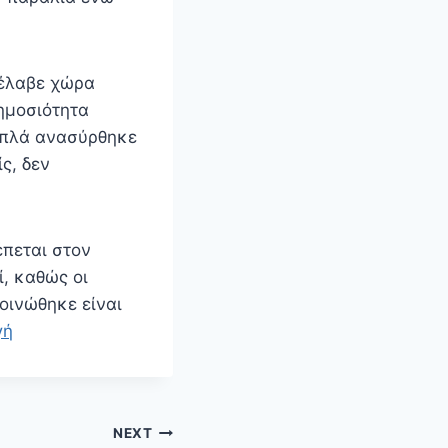
 έλαβε χώρα
δημοσιότητα
 απλά ανασύρθηκε
ς, δεν
έπεται στον
ί, καθώς οι
οινώθηκε είναι
γή
NEXT