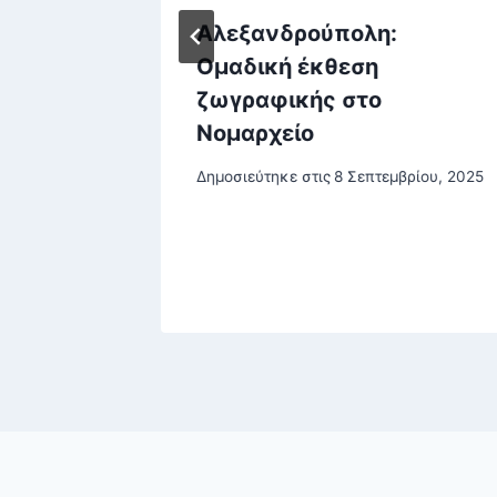
ται η
Αλεξανδρούπολη:
Ξεκινά
Ομαδική έκθεση
ζωγραφικής στο
ω των
Νομαρχείο
Δημοσιεύτηκε στις
8 Σεπτεμβρίου, 2025
, 2025