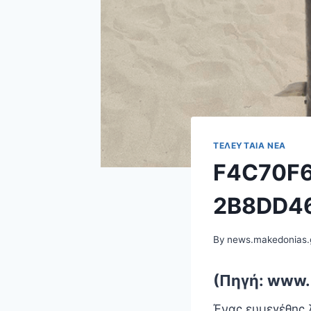
ΤΕΛΕΥΤΑΊΑ ΝΈΑ
F4C70F6
2B8DD4
By
news.makedonias.
(Πηγή: www.
Ένας ευμεγέθης 