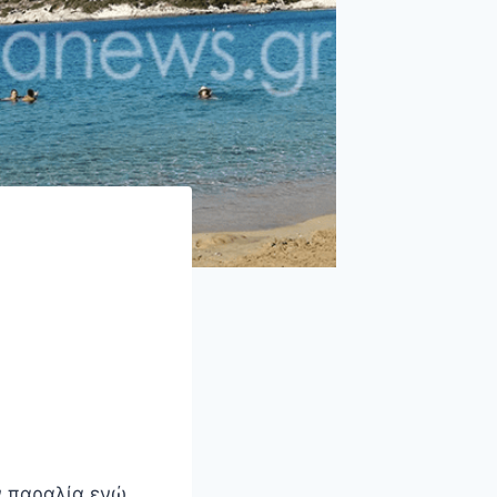
ν παραλία ενώ