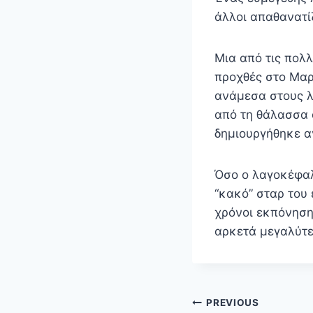
άλλοι απαθανατίζ
Μια από τις πολ
προχθές στο Μαρά
ανάμεσα στους λ
από τη θάλασσα 
δημιουργήθηκε 
Όσο ο λαγοκέφαλ
“κακό” σταρ του 
χρόνοι εκπόνηση
αρκετά μεγαλύτε
Πλοήγηση
PREVIOUS