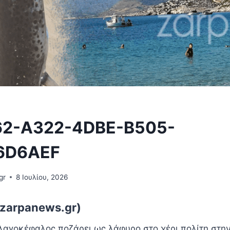
2-A322-4DBE-B505-
6D6AEF
gr
8 Ιουλίου, 2026
zarpanews.gr)
λαγοκέφαλος ποζάρει ως λάφυρο στο χέρι πολίτη στη