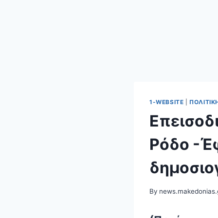
1-WEBSITE
|
ΠΟΛΙΤΙΚ
Επεισοδ
Ρόδο -Έ
δημοσιο
By
news.makedonias.