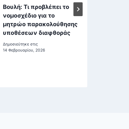
Βουλή: Τι προβλέπει το
Θεσσαλ
νομοσχέδιο για το
λήστευ
μητρώο παρακολούθησης
προσπο
υποθέσεων διαφθοράς
πελάτε
μεταφο
Δημοσιεύτηκε στις
απομον
14 Φεβρουαρίου, 2026
και το
Δημοσιεύτη