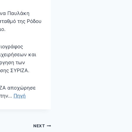
ένα Παυλάκη
σταθμό της Ρόδου
ιο.
σιογράφος
ιχειρήσεων και
άργηση των
ησης ΣΥΡΙΖΑ.
ΡΙΖΑ αποχώρησε
ω την…
Πηγή
NEXT