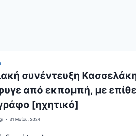
Ή
ιακή συνέντευξη Κασσελάκη
φυγε από εκπομπή, με επίθ
γράφο [ηχητικό]
gr
31 Μαΐου, 2024