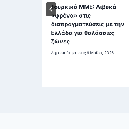
δόσεις
Τουρκικά ΜΜΕ: Λιβυκά
Πού θα
«φρένα» στις
και
διαπραγματεύσεις με την
ς
Ελλάδα για θαλάσσιες
ρίσι
ζώνες
του, 2024
Δημοσιεύτηκε στις
6 Μαΐου, 2026