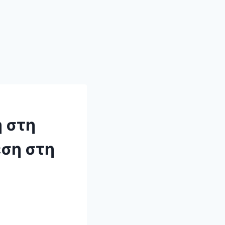
 στη
εση στη