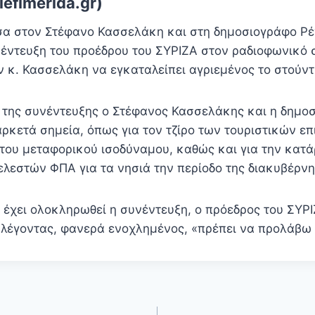
efimerida.gr)
σα στον Στέφανο Κασσελάκη και στη δημοσιογράφο Ρ
νέντευξη του προέδρου του ΣΥΡΙΖΑ στον ραδιοφωνικό 
ον κ. Κασσελάκη να εγκαταλείπει αγριεμένος το στούντ
α της συνέντευξης ο Στέφανος Κασσελάκης και η δημο
ρκετά σημεία, όπως για τον τζίρο των τουριστικών επ
 του μεταφορικού ισοδύναμου, καθώς και για την κατ
λεστών ΦΠΑ για τα νησιά την περίοδο της διακυβέρν
α έχει ολοκληρωθεί η συνέντευξη, ο πρόεδρος του ΣΥ
, λέγοντας, φανερά ενοχλημένος, «πρέπει να προλάβ