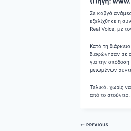
(Πηγή: www.i
Σε καβγά ανάμε
εξελίχθηκε η συ
Real Voice, με τ
Κατά τη διάρκει
διαφώνησαν σε α
για την απόδοση
μειωμένων συντε
Τελικά, χωρίς ν
από το στούντιο
Πλοήγηση
PREVIOUS