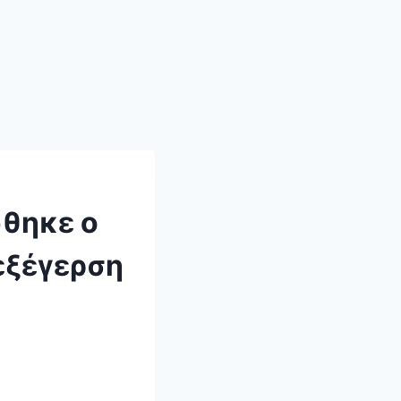
θηκε ο
εξέγερση