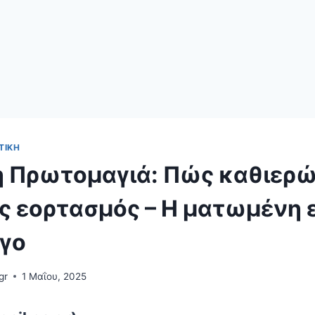
ΤΙΚΉ
ή Πρωτομαγιά: Πώς καθιερώ
ός εορτασμός – Η ματωμένη 
άγο
gr
1 Μαΐου, 2025