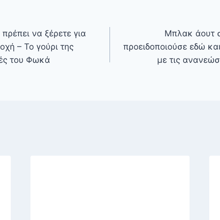
 πρέπει να ξέρετε για
Μπλακ άουτ σ
οχή – Το γούρι της
προειδοποιούσε εδώ και
γές του Φωκά
με τις ανανεώσ