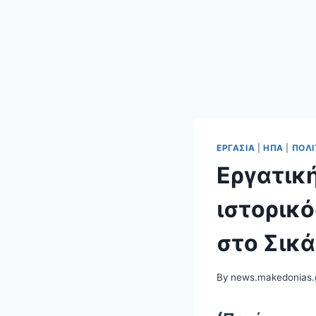
ΕΡΓΑΣΊΑ
|
ΗΠΑ
|
ΠΟΛΙ
Εργατικ
ιστορικ
στο Σικ
By
news.makedonias.