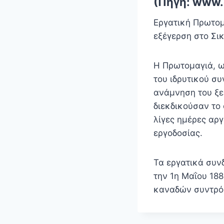
(Πηγή: www.
Εργατική Πρωτομ
εξέγερση στο Σι
Η Πρωτομαγιά, ως
του ιδρυτικού συ
ανάμνηση του ξε
διεκδικούσαν το
λίγες ημέρες αρ
εργοδοσίας.
Τα εργατικά συν
την 1η Μαΐου 188
καναδών συντρόφ