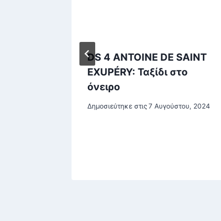
άτι: Οι
DS 4 ANTOINE DE SAINT
τηκαν
EXUPÉRY: Ταξίδι στο
ον
όνειρο
ου
Δημοσιεύτηκε στις
7 Αυγούστου, 2024
ίου, 2024