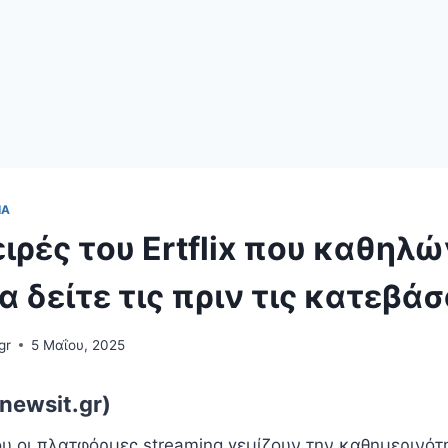
ΊΑ
ειρές του Ertflix που καθηλ
α δείτε τις πριν τις κατεβά
gr
5 Μαΐου, 2025
newsit.gr)
ου οι πλατφόρμες streaming γεμίζουν την καθημερινότ