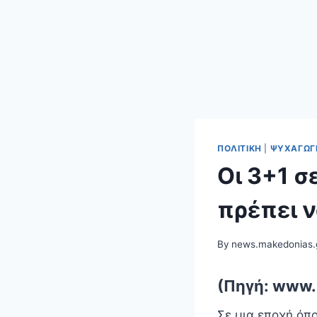
ΠΟΛΙΤΙΚΉ
|
ΨΥΧΑΓΩΓ
Οι 3+1 σ
πρέπει ν
By
news.makedonias.
(Πηγή: www.
Σε μια εποχή όπ