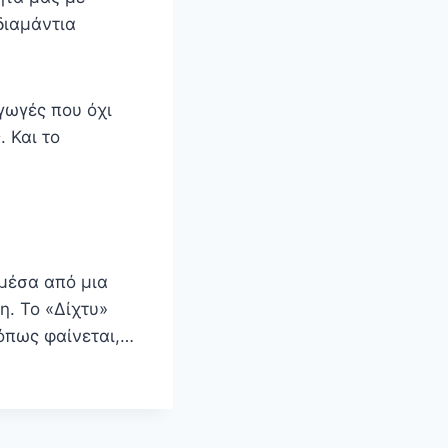
διαμάντια
γωγές που όχι
 Και το
μέσα από μια
η. Το «Δίχτυ»
 όπως φαίνεται,…