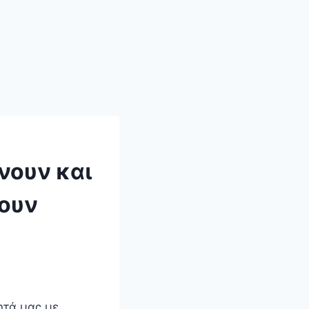
ώνουν και
σουν
ητά μας με