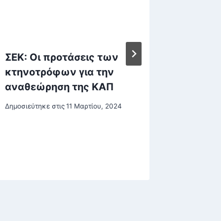
ΣΕΚ: Οι προτάσεις των
Τα 7 α
κτηνοτρόφων για την
σημάδι
αναθεώρηση της ΚΑΠ
ένας ά
το ενδ
Δημοσιεύτηκε στις
11 Μαρτίου, 2024
εσάς, 
παραδέ
Δημοσιεύτη