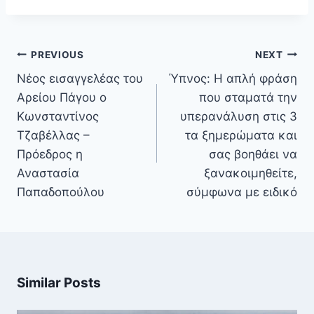
Πλοήγηση
PREVIOUS
NEXT
άρθρων
Νέος εισαγγελέας του
Ύπνος: Η απλή φράση
Αρείου Πάγου ο
που σταματά την
Κωνσταντίνος
υπερανάλυση στις 3
Τζαβέλλας –
τα ξημερώματα και
Πρόεδρος η
σας βοηθάει να
Αναστασία
ξανακοιμηθείτε,
Παπαδοπούλου
σύμφωνα με ειδικό
Similar Posts