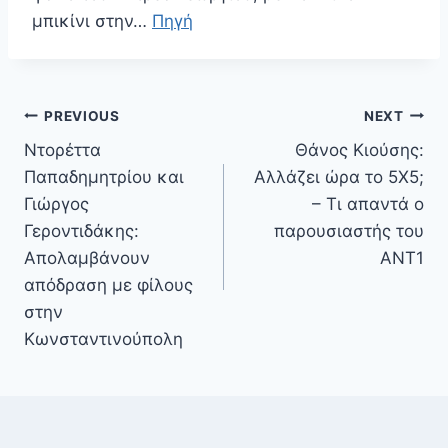
μπικίνι στην…
Πηγή
Πλοήγηση
PREVIOUS
NEXT
άρθρων
Ντορέττα
Θάνος Κιούσης:
Παπαδημητρίου και
Αλλάζει ώρα το 5Χ5;
Γιώργος
– Τι απαντά ο
Γεροντιδάκης:
παρουσιαστής του
Απολαμβάνουν
ΑΝΤ1
απόδραση με φίλους
στην
Κωνσταντινούπολη