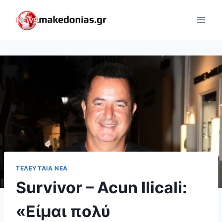
Skip
to
content
ΤΕΛΕΥΤΑΊΑ ΝΈΑ
Survivor – Acun Ilicali:
«Είμαι πολύ