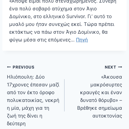
«Απόψε είμαι πολύ στεναχωρημένος. Συνέβη
ένα πολύ σοβαρό ατύχημα στον Άγιο
Δομίνικο, στο ελληνικό Survivor. Γι’ αυτό το
μυαλό μου ήταν συνεχώς εκεί. Τώρα πρέπει
εκτάκτως να πάω στον Άγιο Δομίνικο, θα
φύγω μέσα στις επόμενες…
Πηγή
Πλοήγηση
PREVIOUS
NEXT
άρθρων
Ηλιόπουλη: Δύο
«Άκουσα
17χρονες έπεσαν μαζί
μακρόσυρτες
από τον έκτο όροφο
κραυγές και έναν
πολυκατοικίας, νεκρή
δυνατό θόρυβο» –
η μία, μάχη για τη
Βρέθηκε σημείωμα
ζωή της δίνει η
αυτοκτονίας
δεύτερη