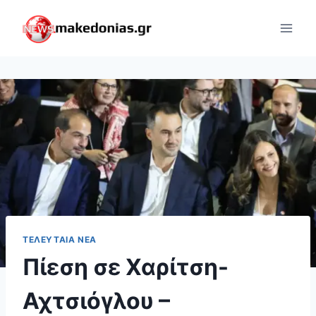
Skip
to
content
ΤΕΛΕΥΤΑΊΑ ΝΈΑ
Πίεση σε Χαρίτση-
Αχτσιόγλου –