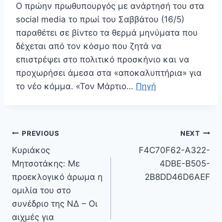
Ο πρώην πρωθυπουργός με ανάρτησή του στα
social media το πρωί του Σαββάτου (16/5)
παραθέτει σε βίντεο τα θερμά μηνύματα που
δέχεται από τον κόσμο που ζητά να
επιστρέψει στο πολιτικό προσκήνιο και να
προχωρήσει άμεσα στα «αποκαλυπτήρια» για
το νέο κόμμα. «Τον Μάρτιο…
Πηγή
Πλοήγηση
PREVIOUS
NEXT
άρθρων
Κυριάκος
F4C70F62-A322-
Μητσοτάκης: Με
4DBE-B505-
προεκλογικό άρωμα η
2B8DD46D6AEF
ομιλία του στο
συνέδριο της ΝΔ – Οι
αιχμές για