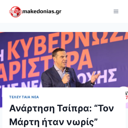
Skip
to
content
ΤΕΛΕΥΤΑΊΑ ΝΈΑ
Ανάρτηση Τσίπρα: “Τον
Μάρτη ήταν νωρίς”