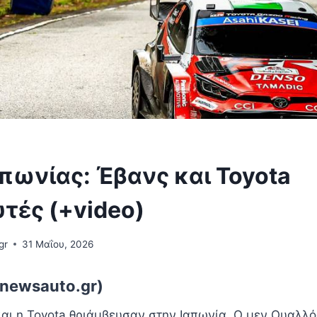
πωνίας: Έβανς και Toyota
τές (+video)
gr
31 Μαΐου, 2026
newsauto.gr)
και η Toyota θριάμβευσαν στην Ιαπωνία. Ο μεν Ουαλλό