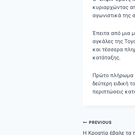
κυριαρχώντας απ
αγωνιστικά της σ
Έπειτα από μια 
αγκάλες της Toyo
και τέσσερα πλη
κατάταξης.
Πρώτο πλήρωμα ε
δεύτερη ειδική τ
περιπτώσεις κατ
Πλοήγηση
PREVIOUS
άρθρων
Η Κροατία έβαλε τα 