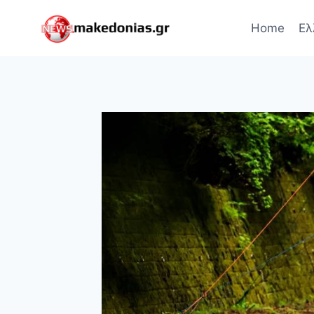
Skip
to
Home
Ελ
content