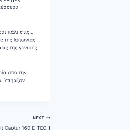
 τέσσερα
αι πάλι στις…
ές της Ιαπωνίας
εις της γενικής
ία από την
ό. Υπήρξαν
NEXT
lt Captur 160 E-TECH