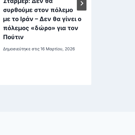
Στάρμερ: Δεν θα
Τα στο
συρθούμε στον πόλεμο
ξεκλεί
με το Ιράν – Δεν θα γίνει ο
υπόθε
πόλεμος «δώρο» για τον
στην Κ
Πούτιν
και ο γ
συνελή
Δημοσιεύτηκε στις
16 Μαρτίου, 2026
πάει σ
Δημοσιεύτη