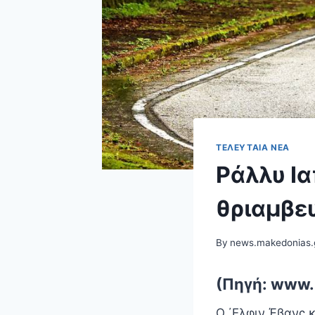
ΤΕΛΕΥΤΑΊΑ ΝΈΑ
Ράλλυ Ια
θριαμβευ
By
news.makedonias.
(Πηγή: www.
Ο ΄Ελφιν Έβανς 