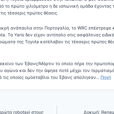
ό το πρώτο χιλιόμετρο η δε ιαπωνική ομάδα έχοντας
τις τέσσερις πρώτες θέσεις.
μικρή ανάπαυλα στην Πορτογαλία, το WRC επέστρεψε κ
ta. Τα Yaris δεν είχαν αντίπαλο στις ασφάλτινες ειδικ
ρώματα της Toyota κατέλαβαν τις τέσσερις πρώτες θέσ
κείνο των Έβανς/Μάρτιν το οποίο πήρε την πρωτοπορ
ου αγώνα και δεν την άφησε ποτέ μέχρι τον τερματισμ
ά τις οποίες ομόσταβλοι του Έβανς απείλησαν…
Πηγή
πρώτα robotaxi στους
Δοκιμή: Renau