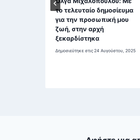
οιξε η
Όλγα Μιχαλοπούλου: Με
696
το τελευταίο δημοσίευμα
Υ –
για την προσωπική μου
ζωή, στην αρχή
.000
ξεκαρδίστηκα
ωπικού
Δημοσιεύτηκε στις
24 Αυγούστου, 2025
υ, 2026