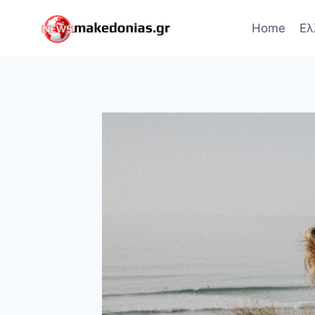
Skip
to
Home
Ελ
content