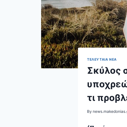
ΤΕΛΕΥΤΑΊΑ ΝΈΑ
Σκύλος σ
υποχρεώ
τι προβλ
By
news.makedonias.