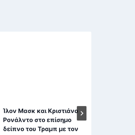
Ίλον Μασκ και Κριστιάνο
Νίκος 
Ρονάλντο στο επίσημο
είχαν γ
δείπνο του Τραμπ με τον
πράγμα