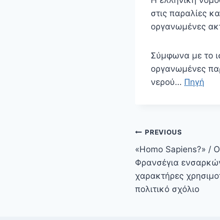
στις παραλίες κα
οργανωμένες ακ
Σύμφωνα με το ισ
οργανωμένες παρ
νερού…
Πηγή
Πλοήγηση
PREVIOUS
άρθρων
«Homo Sapiens?» / Ο
Φρανσέγια ενσαρκών
χαρακτήρες χρησιμο
πολιτικό σχόλιο