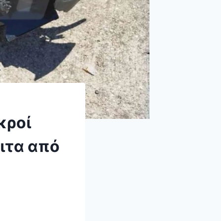
κροί
ειτα από