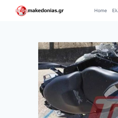
Skip
to
Home
Ελ
content