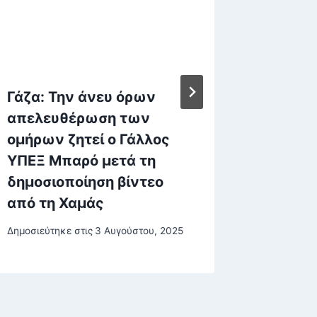
Γάζα: Την άνευ όρων
ΠΟΜΙΔΑ
απελευθέρωση των
φοροαπ
ομήρων ζητεί ο Γάλλος
κατοικί
ΥΠΕΞ Μπαρό μετά τη
σοβαρά
δημοσιοποίηση βίντεο
Δημοσιεύτη
από τη Χαμάς
30 Σεπτεμβ
Δημοσιεύτηκε στις
3 Αυγούστου, 2025