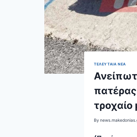
ΤΕΛΕΥΤΑΊΑ ΝΈΑ
Ανείπωτ
πατέρας 
τροχαίο
By
news.makedonias.