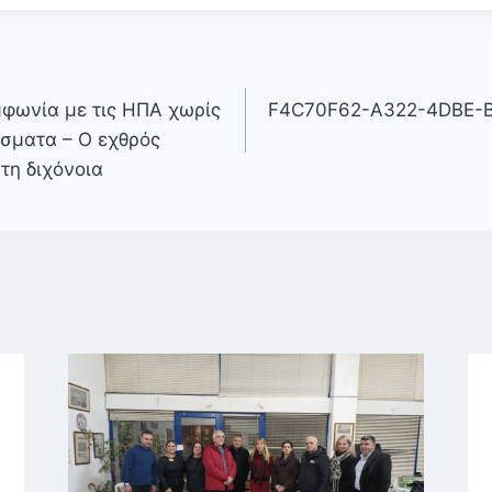
μφωνία με τις ΗΠΑ χωρίς
F4C70F62-A322-4DBE-
έσματα – Ο εχθρός
 τη διχόνοια