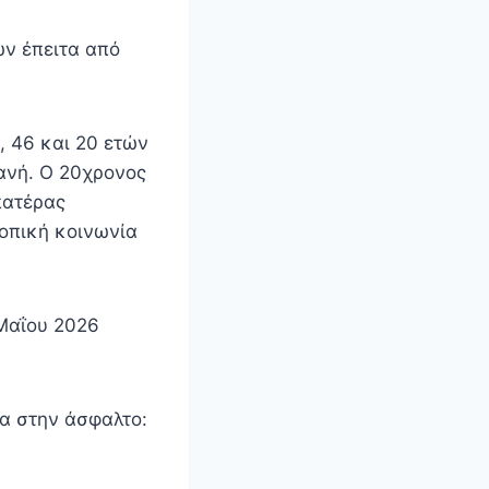
ών έπειτα από
, 46 και 20 ετών
χανή. Ο 20χρονος
πατέρας
τοπική κοινωνία
Μαΐου 2026
α στην άσφαλτο: