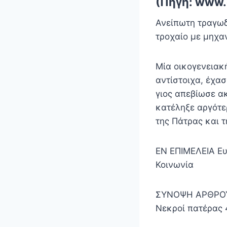
(Πηγή: www.
Ανείπωτη τραγωδ
τροχαίο με μηχα
Μία οικογενειακ
αντίστοιχα, έχα
γιος απεβίωσε α
κατέληξε αργότε
της Πάτρας και 
EN ΕΠΙΜΕΛΕΙΑ Ε
Κοινωνία
ΣΥΝΟΨΗ ΑΡΘΡΟΥ 
Νεκροί πατέρας 