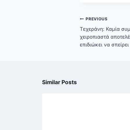
Πλοήγηση
PREVIOUS
άρθρων
Τεχεράνη: Καμία συ
χειροπιαστά αποτελ
επιδιώκει να σπείρει
Similar Posts