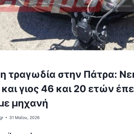
η τραγωδία στην Πάτρα: Νε
και γιος 46 και 20 ετών έπ
 με μηχανή
gr
31 Μαΐου, 2026