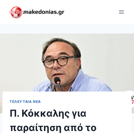
Skip
to
content
ΤΕΛΕΥΤΑΊΑ ΝΈΑ
Π. Κόκκαλης για
παραίτηση από το