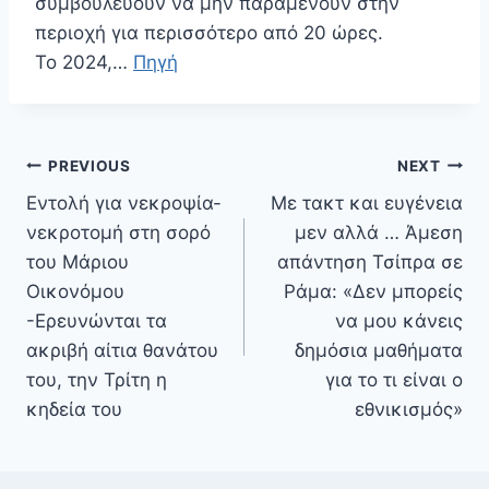
συμβουλεύουν να μην παραμένουν στην
περιοχή για περισσότερο από 20 ώρες.
Το 2024,…
Πηγή
Πλοήγηση
PREVIOUS
NEXT
άρθρων
Εντολή για νεκροψία-
Με τακτ και ευγένεια
νεκροτομή στη σορό
μεν αλλά … Άμεση
του Μάριου
απάντηση Τσίπρα σε
Οικονόμου
Ράμα: «Δεν μπορείς
-Ερευνώνται τα
να μου κάνεις
ακριβή αίτια θανάτου
δημόσια μαθήματα
του, την Τρίτη η
για το τι είναι ο
κηδεία του
εθνικισμός»