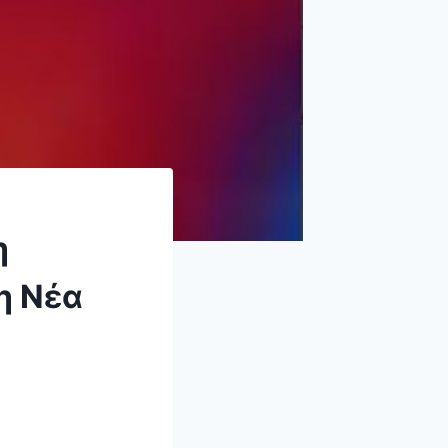
η
η Νέα