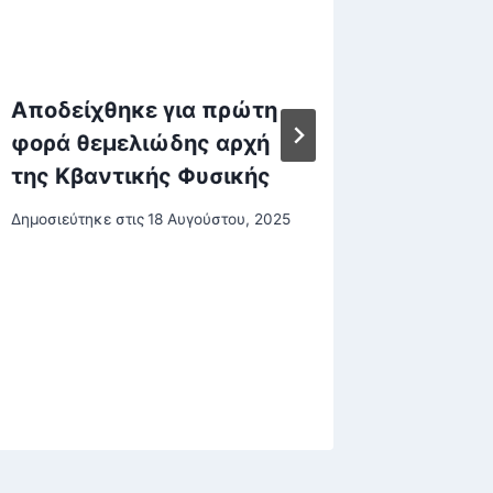
Αποδείχθηκε για πρώτη
Confer
φορά θεμελιώδης αρχή
για με
της Κβαντικής Φυσικής
διέλυσ
στη Σλ
Δημοσιεύτηκε στις
18 Αυγούστου, 2025
Δημοσιεύτη