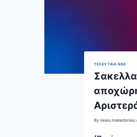
ΤΕΛΕΥΤΑΊΑ ΝΈΑ
Σακελλα
αποχώρη
Αριστερ
By
news.makedonias.