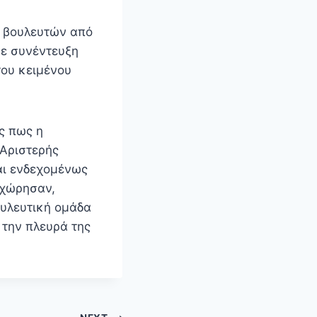
7 βουλευτών από
σε συνέντευξη
του κειμένου
ς πως η
 Αριστερής
αι ενδεχομένως
οχώρησαν,
ουλευτική ομάδα
 την πλευρά της