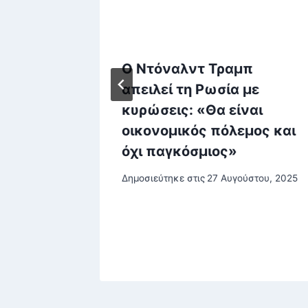
υλος:
Ο Ντόναλντ Τραμπ
ος
απειλεί τη Ρωσία με
ν
κυρώσεις: «Θα είναι
ε ένα
οικονομικός πόλεμος και
ι
όχι παγκόσμιος»
Δημοσιεύτηκε στις
27 Αυγούστου, 2025
ρίου, 2025