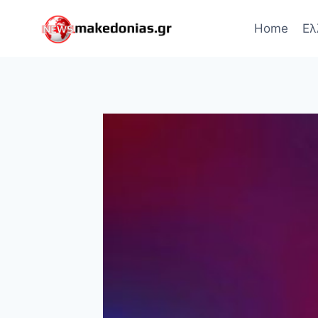
Skip
to
Home
Ελ
content