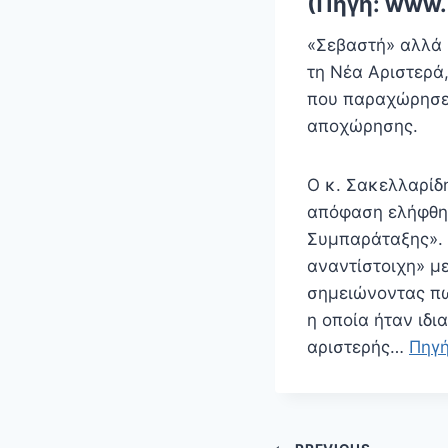
(Πηγή: www.i
«Σεβαστή» αλλά 
τη Νέα Αριστερά
που παραχώρησε 
αποχώρησης.
Ο κ. Σακελλαρίδ
απόφαση ελήφθη 
Συμπαράταξης». 
αναντίστοιχη» μ
σημειώνοντας πω
η οποία ήταν ιδι
αριστερής…
Πηγ
Πλοήγηση