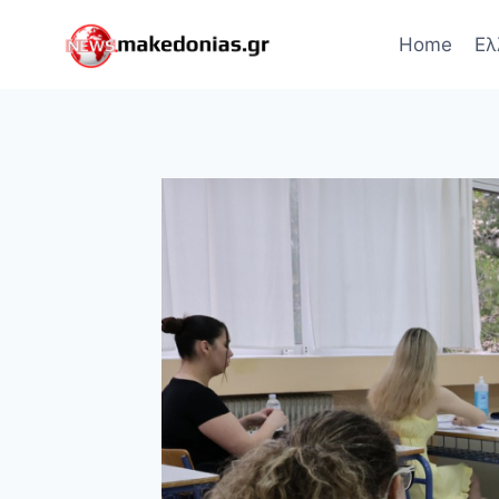
Skip
to
Home
Ελ
content