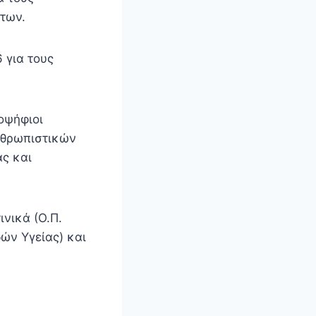
των.
 για τους
οψήφιοι
νθρωπιστικών
ς και
ινικά (Ο.Π.
ών Υγείας) και