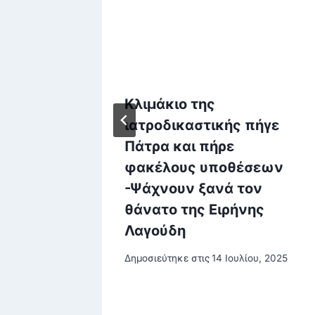
υσία:
Κλιμάκιο της
ε το
ιατροδικαστικής πήγε
α
Πάτρα και πήρε
φακέλους υποθέσεων
ου –
-Ψάχνουν ξανά τον
την
θάνατο της Ειρήνης
ν
Λαγούδη
Δημοσιεύτηκε στις
14 Ιουλίου, 2025
υ, 2025