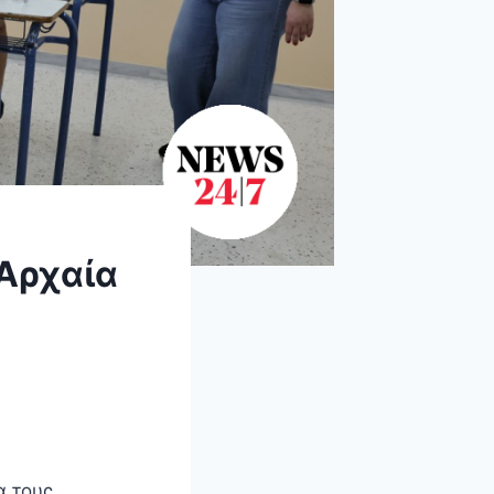
 Αρχαία
α τους