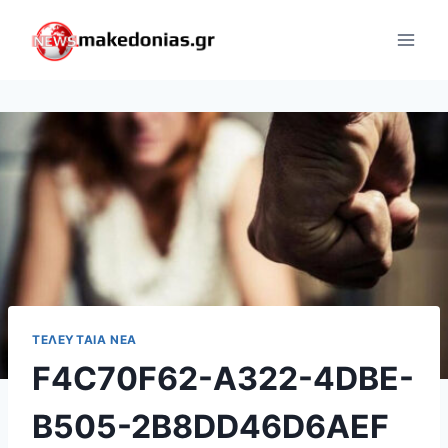
Skip
to
content
ΤΕΛΕΥΤΑΊΑ ΝΈΑ
F4C70F62-A322-4DBE-
B505-2B8DD46D6AEF