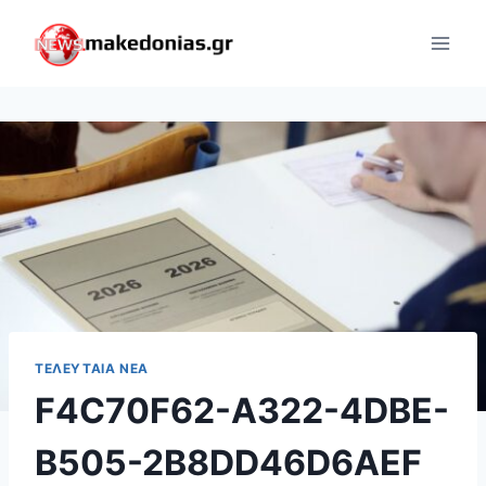
Skip
to
content
ΤΕΛΕΥΤΑΊΑ ΝΈΑ
F4C70F62-A322-4DBE-
B505-2B8DD46D6AEF