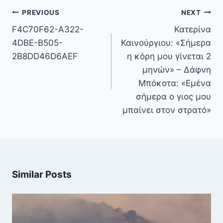
Πλοήγηση
PREVIOUS
NEXT
άρθρων
F4C70F62-A322-
Κατερίνα
4DBE-B505-
Καινούργιου: «Σήμερα
2B8DD46D6AEF
η κόρη μου γίνεται 2
μηνών» – Δάφνη
Μπόκοτα: «Εμένα
σήμερα ο γιος μου
μπαίνει στον στρατό»
Similar Posts