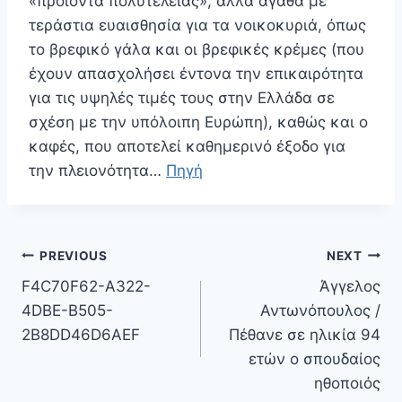
«προϊόντα πολυτελείας», αλλά αγαθά με
τεράστια ευαισθησία για τα νοικοκυριά, όπως
το βρεφικό γάλα και οι βρεφικές κρέμες (που
έχουν απασχολήσει έντονα την επικαιρότητα
για τις υψηλές τιμές τους στην Ελλάδα σε
σχέση με την υπόλοιπη Ευρώπη), καθώς και ο
καφές, που αποτελεί καθημερινό έξοδο για
την πλειονότητα…
Πηγή
Πλοήγηση
PREVIOUS
NEXT
άρθρων
F4C70F62-A322-
Άγγελος
4DBE-B505-
Αντωνόπουλος /
2B8DD46D6AEF
Πέθανε σε ηλικία 94
ετών ο σπουδαίος
ηθοποιός