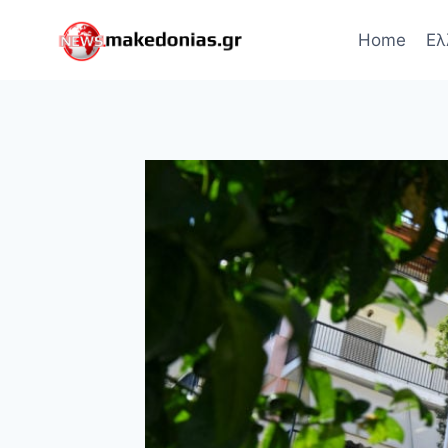
Skip
to
Home
Ελ
content