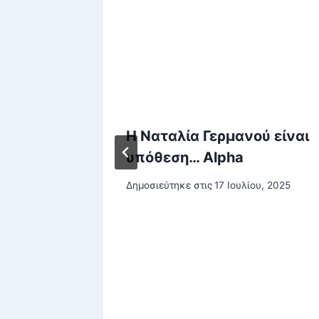
 δισ.
Η Ναταλία Γερμανού είναι
υπόθεση… Alpha
 είχαν
Δημοσιεύτηκε στις
17 Ιουλίου, 2025
-Τις
ν
ου, 2026