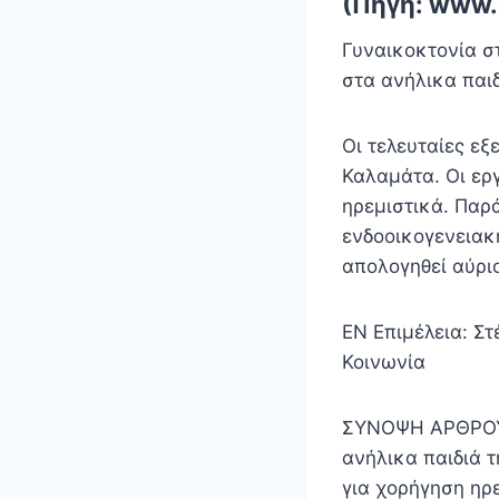
(Πηγή: www.
Γυναικοκτονία σ
στα ανήλικα παι
Οι τελευταίες εξ
Καλαμάτα. Οι ερ
ηρεμιστικά. Παρ
ενδοοικογενειακ
απολογηθεί αύρι
EN Επιμέλεια: Σ
Κοινωνία
ΣΥΝΟΨΗ ΑΡΘΡΟΥ Τ
ανήλικα παιδιά 
για χορήγηση ηρ