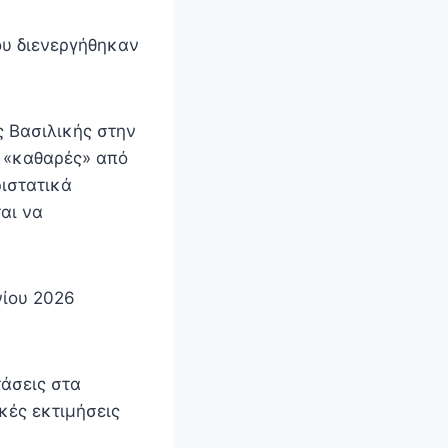
ου διενεργήθηκαν
ς Βασιλικής στην
ν «καθαρές» από
ριστατικά
αι να
νίου 2026
άσεις στα
κές εκτιμήσεις