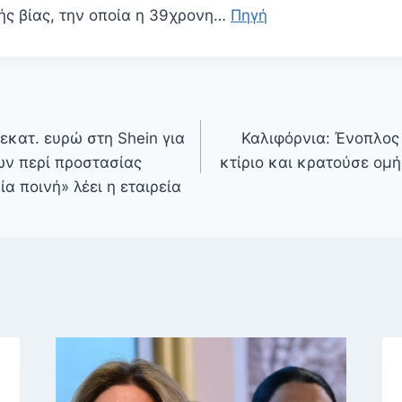
ής βίας, την οποία η 39χρονη…
Πηγή
εκατ. ευρώ στη Shein για
Καλιφόρνια: Ένοπλος
ων περί προστασίας
κτίριο και κρατούσε ομ
α ποινή» λέει η εταιρεία