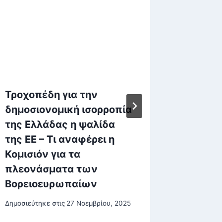
Τροχοπέδη για την
Διάλογ
δημοσιονομική ισορροπία
Μαξίμο
της Ελλάδας η ψαλίδα
κυβέρν
της ΕΕ – Τι αναφέρει η
ραντεβ
Κομισιόν για τα
με του
πλεονάσματα των
Δημοσιεύτη
Βορειοευρωπαίων
Δημοσιεύτηκε στις
27 Νοεμβρίου, 2025