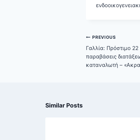
ενδοοικογενειακ
Πλοήγηση
PREVIOUS
άρθρων
Γαλλία: Πρόστιμο 22 
παραβάσεις διατάξε
καταναλωτή – «Ακραί
Similar Posts