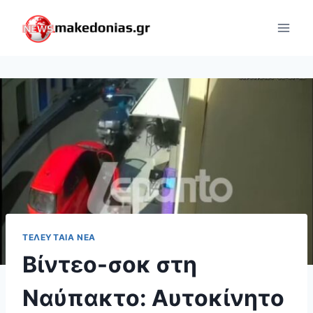
Skip
to
content
ΤΕΛΕΥΤΑΊΑ ΝΈΑ
Βίντεο-σοκ στη
Ναύπακτο: Αυτοκίνητο