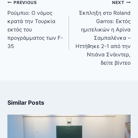
Πλοήγηση
PREVIOUS
NEXT
άρθρων
Ρούμπιο: Ο νόμος
Έκπληξη στο Roland
κρατά την Τουρκία
Garros: Εκτός
εκτός του
ημιτελικών η Αρίνα
προγράμματος των F-
Σαμπαλένκα –
35
Ηττήθηκε 2-1 από την
Ντιάνα Σνάιντερ,
δείτε βίντεο
Similar Posts