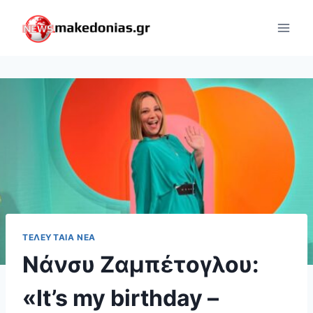
Skip
to
content
ΤΕΛΕΥΤΑΊΑ ΝΈΑ
Νάνσυ Ζαμπέτογλου:
«It’s my birthday –