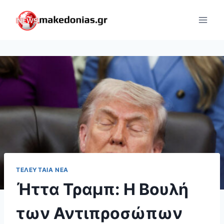
Skip
to
content
ΤΕΛΕΥΤΑΊΑ ΝΈΑ
Ήττα Τραμπ: Η Βουλή
των Αντιπροσώπων