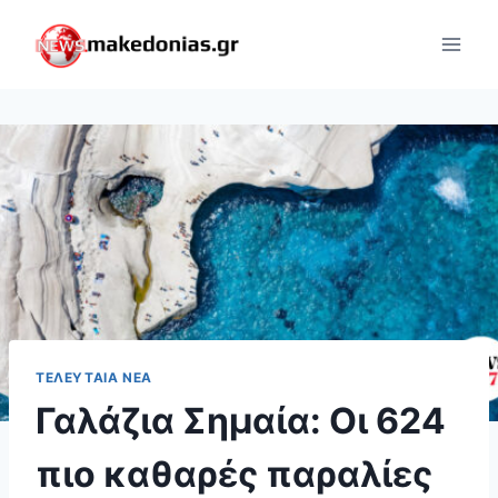
Skip
to
content
ΤΕΛΕΥΤΑΊΑ ΝΈΑ
Γαλάζια Σημαία: Οι 624
πιο καθαρές παραλίες