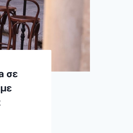
a σε
 με
α