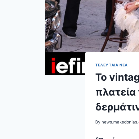
ΤΕΛΕΥΤΑΊΑ ΝΈΑ
To vinta
πλατεία
δερμάτιν
By
news.makedonias.