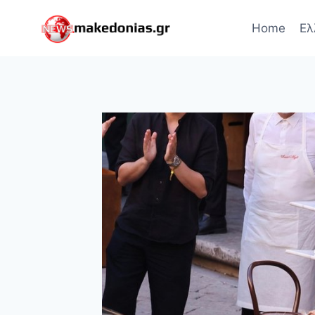
Skip
to
Home
Ελ
content