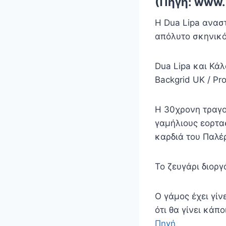
(Πηγή: www.i
Η Dua Lipa αναστ
απόλυτο σκηνικό
Dua Lipa και Κάλ
Backgrid UK / Pr
Η 30χρονη τραγο
γαμήλιους εορτασ
καρδιά του Παλέ
Το ζευγάρι διοργ
Ο γάμος έχει γί
ότι θα γίνει κάπ
Πηγή