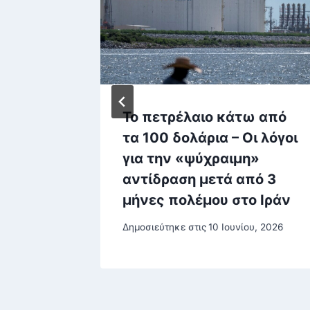
ιεύματα
Το πετρέλαιο κάτω από
Παππά
τα 100 δολάρια – Οι λόγοι
ν
για την «ψύχραιμη»
βλίου
αντίδραση μετά από 3
μήνες πολέμου στο Ιράν
ρίου, 2025
Δημοσιεύτηκε στις
10 Ιουνίου, 2026