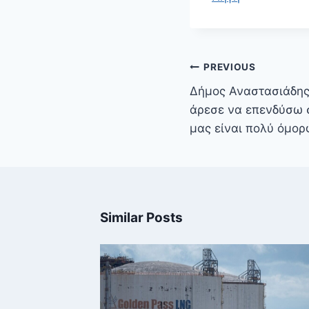
Πλοήγηση
PREVIOUS
άρθρων
Δήμος Αναστασιάδης
άρεσε να επενδύσω σ
μας είναι πολύ όμορ
Similar Posts