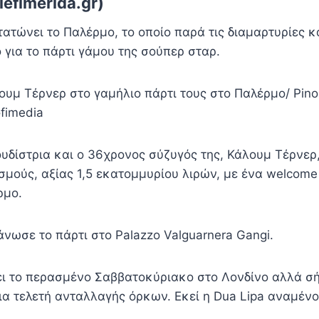
efimerida.gr)
ατώνει το Παλέρμο, το οποίο παρά τις διαμαρτυρίες κ
 για το πάρτι γάμου της σούπερ σταρ.
ουμ Τέρνερ στο γαμήλιο πάρτι τους στο Παλέρμο/ Pino
ofimedia
υδίστρια και ο 36χρονος σύζυγός της, Κάλουμ Τέρνερ
μούς, αξίας 1,5 εκατομμυρίου λιρών, με ένα welcome 
ρμο.
άνωσε το πάρτι στο Palazzo Valguarnera Gangi.
νει το περασμένο Σαββατοκύριακο στο Λονδίνο αλλά σ
οια τελετή ανταλλαγής όρκων. Εκεί η Dua Lipa αναμέν