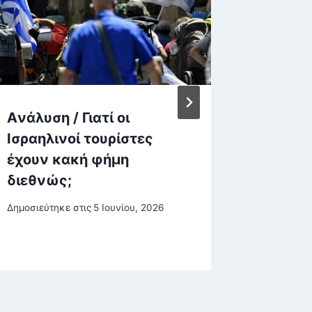
Aνάλυση / Γιατί οι
Πειραιά
Ισραηλινοί τουρίστες
Αρχές 
έχουν κακή φήμη
24χρον
διεθνώς;
όροφο 
σύντρο
Δημοσιεύτηκε στις
5 Ιουνίου, 2026
Δημοσιεύτη