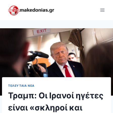
Skip
to
content
ΤΕΛΕΥΤΑΊΑ ΝΈΑ
Τραμπ: Οι Ιρανοί ηγέτες
είναι «σκληροί και